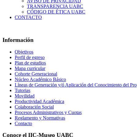
AVISO DE PRIVACIDAD
TRANSPARENCIA UABC
CÓDIGO DE ÉTICA UABC
CONTACTO
Información
Objetivos
Perfil de egreso
Plan de estudios
Mapa curricular
Cohorte Generacional
Núcleo Académico Básico
Líneas de Generación y/ó Aplicación del Conocimiento del Pr
Tutorias
Movilidad
Productividad Académica
Colaboración Social
Procesos Administrativos y Cuotas
Reglamento y Normativas
Contacto
Conoce el IIC-Museo UABC