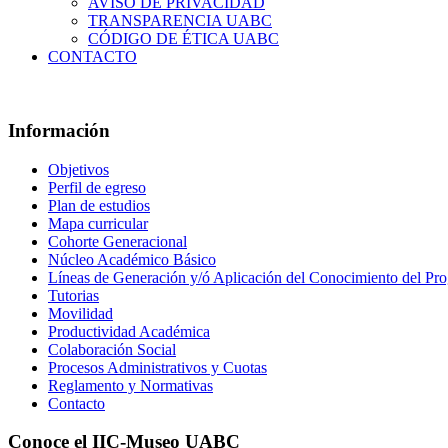
AVISO DE PRIVACIDAD
TRANSPARENCIA UABC
CÓDIGO DE ÉTICA UABC
CONTACTO
Información
Objetivos
Perfil de egreso
Plan de estudios
Mapa curricular
Cohorte Generacional
Núcleo Académico Básico
Líneas de Generación y/ó Aplicación del Conocimiento del Pr
Tutorias
Movilidad
Productividad Académica
Colaboración Social
Procesos Administrativos y Cuotas
Reglamento y Normativas
Contacto
Conoce el IIC-Museo UABC