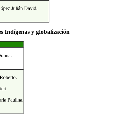
ópez Julián David.
s Indígenas y globalización
Donna.
Roberto.
cri.
rla Paulina.