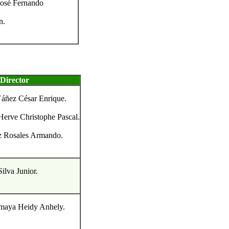
José Fernando
n.
Director
áñez César Enrique.
 Herve Christophe Pascal.
z Rosales Armando.
lva Junior.
maya Heidy Anhely.