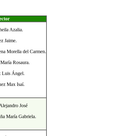
ector
eila Azalia.
ez Jaime.
ena Morella del Carmen.
 María Rosaura.
 Luis Ángel.
ez Max Isaí.
Alejandro José
ña María Gabriela.