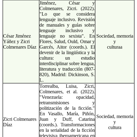
Jiménez, César y
Colmenares, Zicri. (2022).
"Lo que se considera
lenguaje inclusivo. Revisión
de manuales y guías sobre
lenguaje inclusivo y
César Jiménez
lenguaje no sexista". En
Sociedad, memoria
Yáñez y Zicri
Flores, Salud, Ould, Omar y
y
Colmenares Díaz
Garcés, Aitor (coords.). El
culturaa
devenir de la lingüística y la
cultura: un estudio
interdisciplinar sobre lengua,
literatura y traducción (807-
820), Madrid: Dickinson, S.
L.
Torrealba, Luisa, Zicri,
Colmenares, et al. (2022).
"Venezuela: opacidad,
retransmisiones y
politización de la ficción."
En Vasallo, María, Piñón,
Sociedad, memoria
Zicri Colmenares
Juan y Duff, Catarina
y
Díaz
(coords.). Transformaciones
cultura
en la serialidad de la ficción
televisiva iberoamericana en