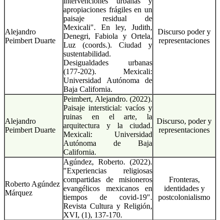
intervenciones urbanas y
apropiaciones frágiles en un
paisaje residual de
Mexicali". En ley, Judith,
Alejandro
Discurso poder y
Denegri, Fabiola y Ortela,
Peimbert Duarte
representaciones
Luz (coords.). Ciudad y
sustentabilidad.
Desigualdades urbanas
(177-202). Mexicali:
Universidad Autónoma de
Baja California.
Peimbert, Alejandro. (2022).
Paisaje intersticial: vacíos y
ruinas en el arte, la
Alejandro
Discurso, poder y
arquitectura y la ciudad.
Peimbert Duarte
representaciones
Mexicali: Universidad
Autónoma de Baja
California.
Agúndez, Roberto. (2022).
"Experiencias religiosas
compartidas de misioneros
Fronteras,
Roberto Agúndez
evangélicos mexicanos en
identidades y
Márquez
tiempos de covid-19".
postcolonialismo
Revista Cultura y Religión,
XVI, (1), 137-170.