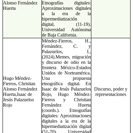
Alonso Fernández
Etnografías digitales:
Huerta
Aproximaciones digitales
a la era de la
hipermediatización
digital, (11-19).
Universidad Autónoma
de Baja California.
Méndez-Fierros, H.,
Fernández, C. y
Palazuelos, I.,
(2024).Memes, migración
y discurso de odio en la
frontera México-Estados
Unidos de Norteamérica.
Hugo Méndez-
Una propuesta
Fierros, Christian
etnográfica digital. En
Alonso Fernández
Isaac de Jesús Palazuelos
Discurso, poder y
Huerta,Isaac de
Rojo, Hugo Méndez-
representaciones
Jesús Palazuelos
Fierros y Christian
Rojo
Fernández Huerta
(coords.). Etnografías
digitales: Aproximaciones
digitales a la era de la
hipermediatización digital
(51-70). Universidad