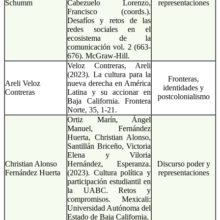
Schumm
Cabezuelo Lorenzo,
representaciones
Francisco (coords.).
Desafíos y retos de las
redes sociales en el
ecosistema de la
comunicación vol. 2 (663-
676). McGraw-Hill.
Veloz Contreras, Areli
(2023). La cultura para la
Fronteras,
Areli Veloz
nueva derecha en América
identidades y
Contreras
Latina y su accionar en
postcolonialismo
Baja California. Frontera
Norte, 35, 1-21.
Ortiz Marín, Ángel
Manuel, Fernández
Huerta, Christian Alonso,
Santillán Briceño, Victoria
Elena y Viloria
Christian Alonso
Hernández, Esperanza.
Discurso poder y
Fernández Huerta
(2023). Cultura política y
representaciones
participación estudiantil en
la UABC. Retos y
compromisos. Mexicali:
Universidad Autónoma del
Estado de Baja California.