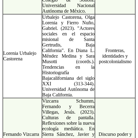
Universidad Nacional
Autónoma de México.
Urbalejo Castorena, Olga
Lorenia y Fierro Nuño,
Gabriel. (2023). "Actores
sociales en el espacio
misional de Santa
Gertrudis, Baja
California". En Diana L.
Fronteras,
Lorenia Urbalejo
Méndez Medina y Sara
identidades y
Castorena
Musotti (coords.).
postcolonialismo
Tendencias en la
Historiografía
Bajacaliforniana del siglo
XXI (313-344).
Universidad Autónoma de
Baja California.
Vizcarra Schumm,
Fernando y Becerra
Villegas, Jesús. (2023).
Culturas de pantalla.
Reflexiones sobre la nueva
ecología mediática. En
Fernando Vizcarra
Sierra Sánchez, Javier y
Discurso poder y