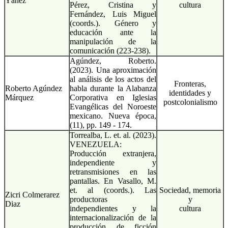
Yáñez
Pérez, Cristina y
cultura
Fernández, Luis Miguel
(coords.). Género y
educación ante la
manipulación de la
comunicación (223-238).
Agúndez, Roberto.
(2023). Una aproximación
al análisis de los actos del
Fronteras,
Roberto Agúndez
habla durante la Alabanza
identidades y
Márquez
Corporativa en Iglesias
postcolonialismo
Evangélicas del Noroeste
mexicano. Nueva época,
(11), pp. 149 - 174.
Torrealba, L. et. al. (2023).
VENEZUELA:
Producción extranjera,
independiente y
retransmisiones en las
pantallas. En Vasallo, M.
et. al (coords.). Las
Sociedad, memoria
Zicri Colmerarez
productoras
y
Diaz
independientes y la
cultura
internacionalización de la
producción de ficción