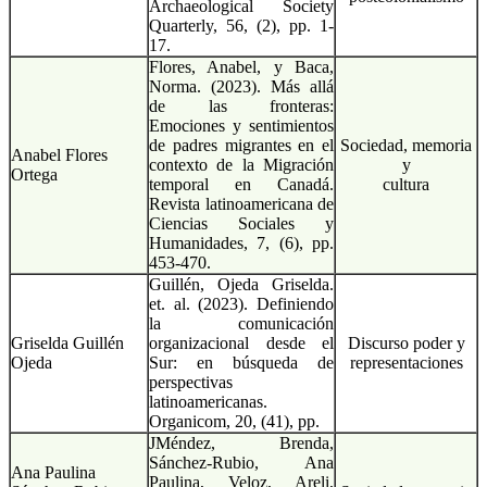
Archaeological Society
Quarterly, 56, (2), pp. 1-
17.
Flores, Anabel, y Baca,
Norma. (2023). Más allá
de las fronteras:
Emociones y sentimientos
de padres migrantes en el
Sociedad, memoria
Anabel Flores
contexto de la Migración
y
Ortega
temporal en Canadá.
cultura
Revista latinoamericana de
Ciencias Sociales y
Humanidades, 7, (6), pp.
453-470.
Guillén, Ojeda Griselda.
et. al. (2023). Definiendo
la comunicación
Griselda Guillén
organizacional desde el
Discurso poder y
Ojeda
Sur: en búsqueda de
representaciones
perspectivas
latinoamericanas.
Organicom, 20, (41), pp.
JMéndez, Brenda,
Sánchez-Rubio, Ana
Ana Paulina
Paulina, Veloz, Areli,