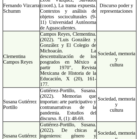
Fernando Vizcarra
(coord.), La trama expuesta.
Discurso poder y
Schumm
Contextos y análisis de
representaciones
objetos socioculturales (9-
11) Universidad Autónoma
de Aguascalientes.
Campos Reyes, Clementina.
(2022). "Luis González y
González y El Colegio de
Michoacán. La
Sociedad, memoria
Clementina
descentralización de los
y
Campos Reyes
posgrados en México a
cultura
partir 1970", Revista
Mexicana de Historia de la
Educación, X (20), 161-
177.
Gutiérrez-Portillo, Susana.
(2022). Memorias que
Sociedad, memoria
Susana Gutiérrez
importan: arte participativo y
y
Portillo
contranarrativas de la
cultura
pandemia. Estudios del
discurso. 8, (1): 48-69.
Gutiérrez-Portillo, Susana.
(2022). De chicas a
Sociedad, memoria
Susana Gutiérrez
ingenieros: género y
y