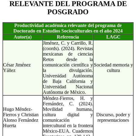
RELEVANTE DEL PROGRAMA DE
POSGRADO
Productividad académica relevante del programa de
Doctorado en Estudios Socioculturales en el año 2024
Autor(a)
Referencia
LAGC
Jiménez, C. y Carrillo, R.
(coords). (2024). Revistas
mexicanas de ciencias
Retos desde la
César Jiménez
comunicación científica y
Sociedad memoria y
Yáñez
la divulgación.
cultura
Universidad Autónoma
de Baja California y
Universidad Nacional
Autónoma de México.
Méndez-Fierros, H. y
Fernández, C. (2024).
Hugo Méndez-
Movilidad humana,
Fierros y Christian
cultura digital y
Discurso, poder y
Alonso Fernández
comunicación
representaciones
Huerta
intercultural en la frontera
México-EUA. Cuadernos