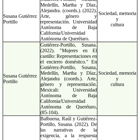
Medellín, Martha y Díaz,
Alejandra. (coords.). (2022).
Sociedad, memoria
Susana Gutiérrez
Arte, género y
y
Portillo
representación. Universidad
cultura
Autónoma de Baja
California/Universidad
Autónoma de Querétaro.
Gutiérrez-Portillo, Susana.
(2022). "Mujeres en El
castillo: Representaciones en
el encierro doméstico." En
Gutiérrez-Portillo, Susana,
Medellín, Martha y Díaz,
Sociedad, memoria
Susana Gutiérrez
Alejandra (coords.). Arte,
y
Portillo
género y representación.
cultura
Mexicali: Universidad
Autónoma de Baja
California/Universidad
Autónoma de Querétaro,
(85-104).
Balbuena, Raúl y Gutiérrez-
Portillo, Susana. (2022). De
las narrativas de la
exigencia, a la respuesta