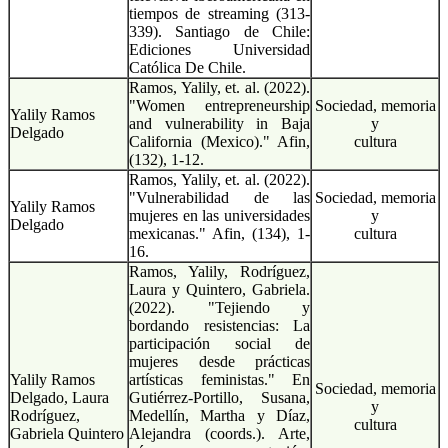
tiempos de streaming (313-
339). Santiago de Chile:
Ediciones Universidad
Católica De Chile.
Ramos, Yalily, et. al. (2022).
"Women entrepreneurship
Sociedad, memoria
Yalily Ramos
and vulnerability in Baja
y
Delgado
California (Mexico)." Afin,
cultura
(132), 1-12.
Ramos, Yalily, et. al. (2022).
"Vulnerabilidad de las
Sociedad, memoria
Yalily Ramos
mujeres en las universidades
y
Delgado
mexicanas." Afin, (134), 1-
cultura
16.
Ramos, Yalily, Rodríguez,
Laura y Quintero, Gabriela.
(2022). "Tejiendo y
bordando resistencias: La
participación social de
mujeres desde prácticas
Yalily Ramos
artísticas feministas." En
Sociedad, memoria
Delgado, Laura
Gutiérrez-Portillo, Susana,
y
Rodríguez,
Medellín, Martha y Díaz,
cultura
Gabriela Quintero
Alejandra (coords.). Arte,