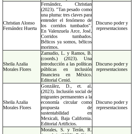
Fernández, Christian
(2023). "Tan pesado como
una pluma: tres claves para
entender el fenómeno de
Christian Alonso
Discurso poder y
los corridos tumbados".
Fernández Huerta
representaciones
En Valenzuela Arce, José,
Corridos tumbados.
Bélicos ya somos, bélicos
morimos.
Zamudio, L. y Ramos, B.
(coords.) (2023). Una
Sheila Azalia
introducción a las políticas
Discurso poder y
Morales Flores
públicas en inclusión
representaciones
financiera en México.
Editorial Cenid.
González, D., et. al.
(2023). Inclusión social de
migrantes permanentes a la
Sheila Azalia
economía circular como
Discurso poder y
Morales Flores
propuesta de
representaciones
sustentabilidad en
Mexicali, Baja California.
Editorial Artificios.
Morales, S. y Terán, R.