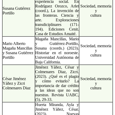
experiencia social. En
Rodríguez Orozco, Arlet
Sociedad, memoria
Susana Gutiérrez
(coord.), La invención de
y
Portillo
las fronteras. Ciencia y
cultura
arte. Exploraciones
transdiciplinares (171-
194). Ediciones Cenit.
Casa de Estudios Amaité.
Magaña Mancillas, Mario
Mario Alberto
y Gutiérrez-Portillo,
Sociedad, memoria
Magaña Mancillas
Susana (coords.) (2023).
y
y Susana Gutiérrez
Historiar en el noroeste.
cultura
Portillo
Universidad Autónoma de
Baja California.
Jiménez Yáñez, César y
Colmenares Diaz, Zicri.
(2023). ¿Qué es el plagio
César Jiménez
Sociedad, memoria
y cómo evitarlo? La
Yáñez y Zicri
y
importancia de dar crédito
Colmenares Diaz
cultura
a las ideas que no son
nuestras. Revista UABC,
(5), 29-33.
Huerta Miranda, Ayla y
Jiménez Yáñez, César.
(2023). Nuevas