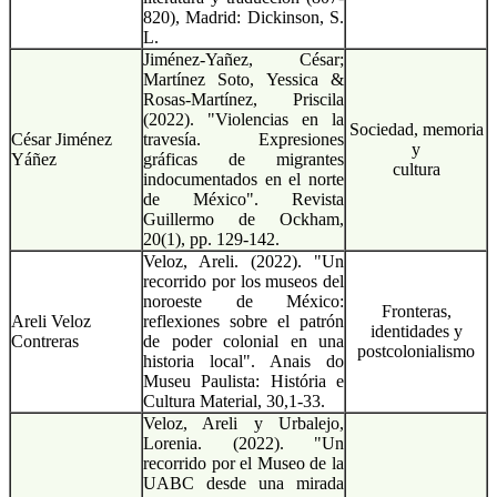
820), Madrid: Dickinson, S.
L.
Jiménez-Yañez, César;
Martínez Soto, Yessica &
Rosas-Martínez, Priscila
(2022). "Violencias en la
Sociedad, memoria
César Jiménez
travesía. Expresiones
y
Yáñez
gráficas de migrantes
cultura
indocumentados en el norte
de México". Revista
Guillermo de Ockham,
20(1), pp. 129-142.
Veloz, Areli. (2022). "Un
recorrido por los museos del
noroeste de México:
Fronteras,
Areli Veloz
reflexiones sobre el patrón
identidades y
Contreras
de poder colonial en una
postcolonialismo
historia local". Anais do
Museu Paulista: História e
Cultura Material, 30,1-33.
Veloz, Areli y Urbalejo,
Lorenia. (2022). "Un
recorrido por el Museo de la
UABC desde una mirada