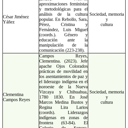
aproximaciones feministas
y metodológicas para el
análisis de la cultura
Sociedad, memoria
César Jiménez
popular. En Rebollo, Sara,
y
Yáñez
Pérez, Cristina y
cultura
Fernández, Luis Miguel
(coords.). Género y
educación ante la
manipulación de la
comunicación (223-238).
Campos Reyes,
Clementina. (2023). Jefe
apache Ojos Colorados
prácticas de movilidad en
los asentamientos de paz y
el liderazgo indígena en el
noroeste de la Nueva
Vizcaya y Chihuahua,
Sociedad, memoria
Clementina
1780 1830. En José
y
Campos Reyes
Marcos Medina Bustos y
cultura
Regina Lira Larios
(coords). Liderazgos
indígenas en zonas de
frontera (63-84). El
Colegio de Sonora.