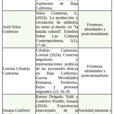
Autónoma de Baja
California.
Veloz Contreras, A.
(2024). La producción y
circulación de símbolos
Fronteras,
Areli Veloz
en torno al aborto: en "la
identidades y
Contreras
batalla cultural". Estudios
postcolonialismo
Sobre Las Culturas
Contemporáneas, 1(1),
27-56.
Urbalejo Castorena,
Lorenia (2024). Contexto
migratorio y
representaciones políticas
Fronteras,
Lorenia Urbalejo
de las juventudes étnicas
identidades y
Castorena
en Baja California.
postcolonialismo
Gaceta Movilidades
Humanas, Territorios,
flujos y personas
migrantes, (2), 16-18.
Ramos Delgado, Yalili y
Gutiérrez Portillo, Susana
(2024). Experiencias
Susana Gutiérrez
emocionales de la
Sociedad memoria y