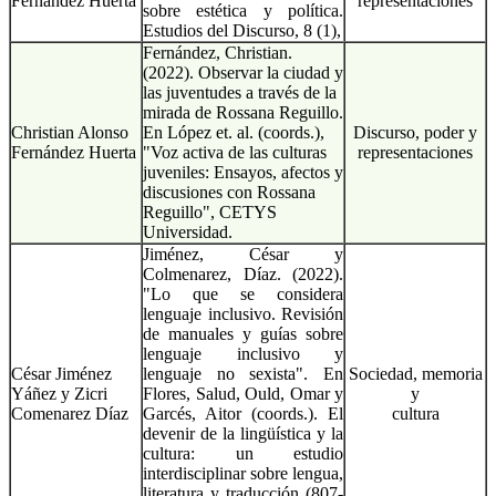
Fernández Huerta
representaciones
sobre estética y política.
Estudios del Discurso, 8 (1),
Fernández, Christian.
(2022). Observar la ciudad y
las juventudes a través de la
mirada de Rossana Reguillo.
Christian Alonso
En López et. al. (coords.),
Discurso, poder y
Fernández Huerta
"Voz activa de las culturas
representaciones
juveniles: Ensayos, afectos y
discusiones con Rossana
Reguillo", CETYS
Universidad.
Jiménez, César y
Colmenarez, Díaz. (2022).
"Lo que se considera
lenguaje inclusivo. Revisión
de manuales y guías sobre
lenguaje inclusivo y
César Jiménez
lenguaje no sexista". En
Sociedad, memoria
Yáñez y Zicri
Flores, Salud, Ould, Omar y
y
Comenarez Díaz
Garcés, Aitor (coords.). El
cultura
devenir de la lingüística y la
cultura: un estudio
interdisciplinar sobre lengua,
literatura y traducción (807-