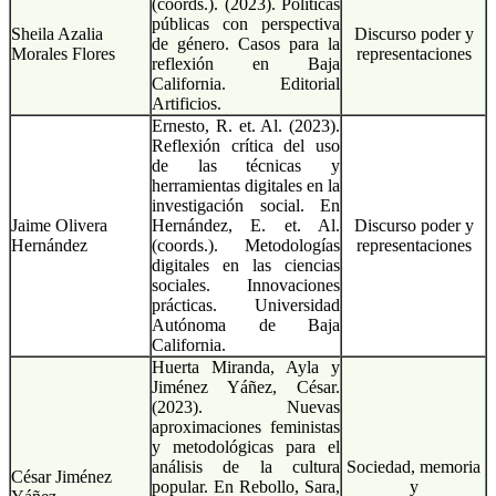
(coords.). (2023). Políticas
públicas con perspectiva
Sheila Azalia
Discurso poder y
de género. Casos para la
Morales Flores
representaciones
reflexión en Baja
California. Editorial
Artificios.
Ernesto, R. et. Al. (2023).
Reflexión crítica del uso
de las técnicas y
herramientas digitales en la
investigación social. En
Jaime Olivera
Hernández, E. et. Al.
Discurso poder y
Hernández
(coords.). Metodologías
representaciones
digitales en las ciencias
sociales. Innovaciones
prácticas. Universidad
Autónoma de Baja
California.
Huerta Miranda, Ayla y
Jiménez Yáñez, César.
(2023). Nuevas
aproximaciones feministas
y metodológicas para el
análisis de la cultura
Sociedad, memoria
César Jiménez
popular. En Rebollo, Sara,
y