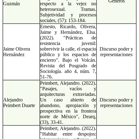
Géneros
Guzmán
respecto a la vejez no
heterosexual. Tramas.
Subjetividad y procesos
sociales, (57): 153-184.
Ernesto, Ricardo, Olivera,
Jaime y Hernández, Elsa.
(2022). "Prácticas de
resistencia juvenil:
Jaime Olivera
sobrevivir la calle, el espacio
Discurso poder y
Hernández
público y los espacios de
representaciones
encierro". Bajo el Volcán.
Revista del Posgrado de
Sociología. año 4, núm. 7,
51-76.
Peimbert, Alejandro. (2022).
"Pasajes, vacíos y
arquitecturas extraviadas.
Alejandro
Un caso abierto de
Discurso poder y
Peimbert Duarte
abandono, apropiación y
representaciones
prospectiva en la frontera
norte de México", Dearq,
(33), 33-41.
Peimbert, Alejandro. (2022).
"Habitar entre despojos: