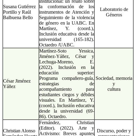
institucional: un relato sobre
Susana Gutiérrez
la conformación de los
Laboratorio de
Portillo y Raúl
instrumentos de Atención y
Géneros
Balbuena Bello
Seguimiento de la violencia
de género en la UABC. En
Martínez, Y. (coord.),
Inclusión educativa desde la
universidad (165-182).
Octaedro /UABC.
Martínez-Soto Yessica,
Jiménez-Yáñez, César y
Lechuga-Moreno, E.
(2022). Inclusión en la
educación superior:
Programa compañero-guía,
Sociedad, memoria
César Jiménez
estrategias de
y
Yáñez
acompañamiento para
cultura
estudiantes ciegos y débiles
visuales. En Martínez, Y.
(coord.), Inclusión educativa
desde la universidad (69-
86). Octaedro.
Fernández, Christian
(Editor). (2022). Arte y
Christian Alonso
Discurso, poder y
Activismo: Breves apuntes