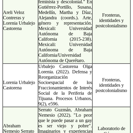
feminista y descolonial." En
Gutiérrez-Portillo, Susana,
Areli Veloz
Medellín, Martha y Díaz,
Fronteras,
Contreras y
Alejandra (coords.). Arte,
identidades y
Lorenia Urbalejo
género y representación.
postcolonialismo
Castorena
Mexicali: Universidad
Autónoma de Baja
California (2015-238).
Mexicali: Universidad
Autónoma de Baja
California/Universidad
Autónoma de Querétaro.
Urbalejo Castorena Olga
Lorenia. (2022). Defensa y
Reorganización
Fronteras,
Lorenia Urbalejo
Socioespacial de los
identidades y
Castorena
Fraccionamientos de Interés
postcolonialismo
Social de la Periferia de
Tijuana. Procesos Urbanos,
9(2), e596.
Serrato Guzmán, Abraham
Nemesio (2022). "Lo peor
que le puede pasar a un gay
Abraham
es ser viejo y pobre".
Laboratorio de
Nemesio Serrato
Imaginarios y experiencias