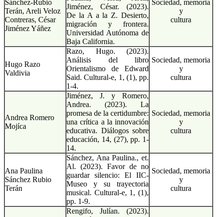
Sánchez-Rubio
Sociedad, memoria
Jiménez, César. (2023).
Terán, Areli Veloz
y
De la A a la Z. Desierto,
Contreras, César
cultura
migración y frontera.
Jiménez Yáñez
Universidad Autónoma de
Baja California.
Razo, Hugo. (2023).
Análisis del libro
Sociedad, memoria
Hugo Razo
Orientalismo de Edward
y
Valdivia
Said. Cultural-e, 1, (1), pp.
cultura
1-4.
Jiménez, J. y Romero,
Andrea. (2023). La
promesa de la certidumbre:
Sociedad, memoria
Andrea Romero
una crítica a la innovación
y
Mojíca
educativa. Diálogos sobre
cultura
educación, 14, (27), pp. 1-
14.
Sánchez, Ana Paulina., et.
Al. (2023). Favor de no
Ana Paulina
Sociedad, memoria
guardar silencio: El IIC-
Sánchez Rubio
y
Museo y su trayectoria
Terán
cultura
musical. Cultural-e, 1, (1),
pp. 1-9.
Rengifo, Julían. (2023).