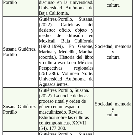
Portillo
discurso en la universidad.
cultura
Universidad Autónoma de
Baja California.
Gutiérrez-Portillo, Susana.
(2022). Carteleras del
desierto: oficio, objeto y
medio de difusión en
Mexicali, Baja California
(1960-1999). En Garone,
Sociedad, memoria
Susana Gutiérrez
Marina y Medellín, Martha.
y
Portillo
(coords.). Historia del libro
cultura
y cultura escrita en México.
Perspectivas regionales
(261-286). Volumen Norte.
Universidad Autónoma de
Aguascalientes.
Gutiérrez-Portillo, Susana.
(2022). La noche de locas:
proceso ritual y orden de
Sociedad, memoria
Susana Gutiérrez
género en un espacio
y
Portillo
masculinizado. Revista
cultura
Estudios sobre las culturas
contemporáneas, XXVII
(54), 177-200.
Gutiérrez-Portillo, Susana,