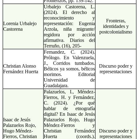
Fronterizos, pp. 139-142.
Urbalejo Castorena, L.
(2024). El derecho al
reconocimiento y
Fronteras,
Lorenia Urbalejo
representación: Eugenia
identidades y
Castorena
Arzola, niña migrante/
postcolonialismo
regidora por acción
afirmativa. Diarios del
Terruño, (16), 205-
Fernandez, C. (2024).
Prólogo. En Valenzuela,
J., Corridos tumbados.
Christian Alonso
Discurso poder y
Bélicos ya somos, bélicos
Fernández Huerta
representaciones
morimos. Editorial
Universidad de
Guadalajara.
Palazuelos, I., Méndez-
Fierros, H. y Fernández,
C. (2024). ¿Por qué
hablar de etnografía
digital? En Isaac de Jesús
Isaac de Jesús
Palazuelos Rojo, Hugo
Palazuelos Rojo,
Méndez-Fierros y
Hugo Méndez-
Christian Fernández
Discurso poder y
Fierros, Christian
Huerta (coords.).
representaciones