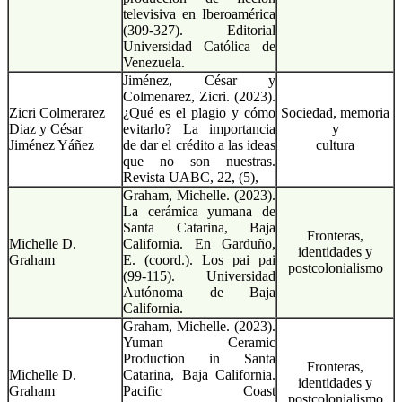
televisiva en Iberoamérica
(309-327). Editorial
Universidad Católica de
Venezuela.
Jiménez, César y
Colmenarez, Zicri. (2023).
Zicri Colmerarez
¿Qué es el plagio y cómo
Sociedad, memoria
Diaz y César
evitarlo? La importancia
y
Jiménez Yáñez
de dar el crédito a las ideas
cultura
que no son nuestras.
Revista UABC, 22, (5),
Graham, Michelle. (2023).
La cerámica yumana de
Santa Catarina, Baja
Fronteras,
Michelle D.
California. En Garduño,
identidades y
Graham
E. (coord.). Los pai pai
postcolonialismo
(99-115). Universidad
Autónoma de Baja
California.
Graham, Michelle. (2023).
Yuman Ceramic
Production in Santa
Fronteras,
Michelle D.
Catarina, Baja California.
identidades y
Graham
Pacific Coast
postcolonialismo