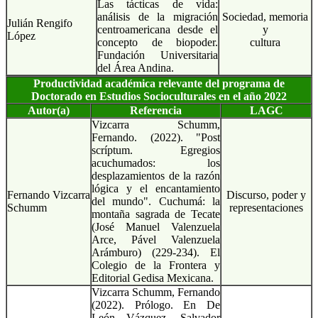
Las tácticas de vida:
análisis de la migración
Sociedad, memoria
Julián Rengifo
centroamericana desde el
y
López
concepto de biopoder.
cultura
Fundación Universitaria
del Área Andina.
Productividad académica relevante del programa de
Doctorado en Estudios Socioculturales en el año 2022
Autor(a)
Referencia
LAGC
Vizcarra Schumm,
Fernando. (2022). "Post
scríptum. Egregios
acuchumados: los
desplazamientos de la razón
lógica y el encantamiento
Fernando Vizcarra
Discurso, poder y
del mundo". Cuchumá: la
Schumm
representaciones
montaña sagrada de Tecate
(José Manuel Valenzuela
Arce, Pável Valenzuela
Arámburo) (229-234). El
Colegio de la Frontera y
Editorial Gedisa Mexicana.
Vizcarra Schumm, Fernando
(2022). Prólogo. En De
León Vázquez, Salvador