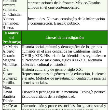
Fernando
representaciones de la frontera México-Estados
Vizcarra
Unidos en el cine contemporáneo.
Schumm.
Dr. Christian
Alonso
Juventudes. Nuevas tecnologías de la información
Fernández
y comunicación. Espacio público.
Huerta.
Nombre
del
Líneas de investigación
Profesor(a)
Dr. Mario
Historia social, cultural y demográfica de los grupos
Alberto
humanos en el área central de las Californias, siglos
Gerardo
XVIII y XIX. Historia de las identidades regionales en
Magaña
el Noroeste de mexicano, siglos XIX-XX. Memoria
Mancillas.
colectiva, cultural e histórica.
Dra.
Historia cultural y de género, siglo XX.
Susana
Representaciones de género en la educación, la ciencia
Guitérrez
y el arte. Métodos de investigación cualitatitva para las
Portillo.
ciencias sociales.
Mtro.
David
Filosofía y pedagogía de la memoria. Teología política.
Bautista
Estudios críticos de la religiosidad.
Toledo.
Dr. César
Comunicación y procesos sociales. Imaginario social y