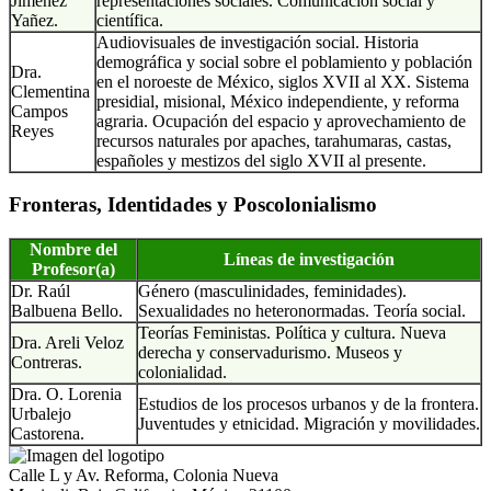
Jiménez
representaciones sociales. Comunicación social y
Yañez.
científica.
Audiovisuales de investigación social. Historia
demográfica y social sobre el poblamiento y población
Dra.
en el noroeste de México, siglos XVII al XX. Sistema
Clementina
presidial, misional, México independiente, y reforma
Campos
agraria. Ocupación del espacio y aprovechamiento de
Reyes
recursos naturales por apaches, tarahumaras, castas,
españoles y mestizos del siglo XVII al presente.
Fronteras, Identidades y Poscolonialismo
Nombre del
Líneas de investigación
Profesor(a)
Dr. Raúl
Género (masculinidades, feminidades).
Balbuena Bello.
Sexualidades no heteronormadas. Teoría social.
Teorías Feministas. Política y cultura. Nueva
Dra. Areli Veloz
derecha y conservadurismo. Museos y
Contreras.
colonialidad.
Dra. O. Lorenia
Estudios de los procesos urbanos y de la frontera.
Urbalejo
Juventudes y etnicidad. Migración y movilidades.
Castorena.
Calle L y Av. Reforma, Colonia Nueva